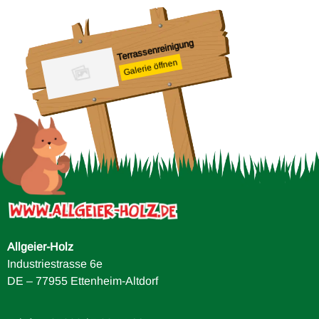
Sp
G
Terrassenreinigung
Galerie öffnen
ule
Allgeier-Holz
Industriestrasse 6e
DE – 77955 Ettenheim-Altdorf