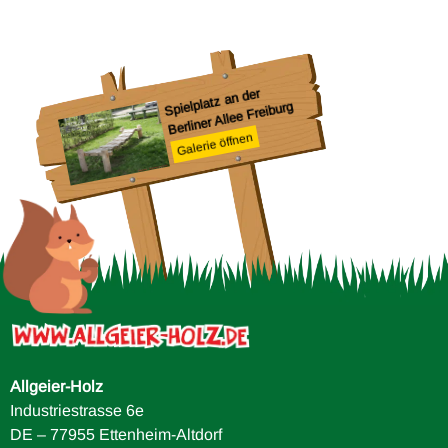
Ru
G
Spielplatz an der
Berliner Allee Freiburg
Galerie öffnen
Allgeier-Holz
Industriestrasse 6e
DE – 77955 Ettenheim-Altdorf