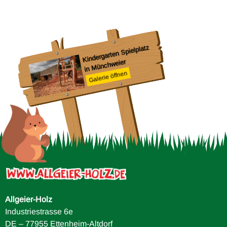
H
m
Si
G
Kindergarten Spielplatz
in
Münchweier
Galerie öffnen
urg
Allgeier-Holz
Industriestrasse 6e
DE – 77955 Ettenheim-Altdorf