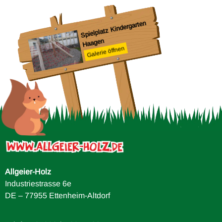
Spi
Br
O
Spielplatz Kindergarten
Haagen
Galerie öffnen
ule
Allgeier-Holz
Industriestrasse 6e
DE – 77955 Ettenheim-Altdorf