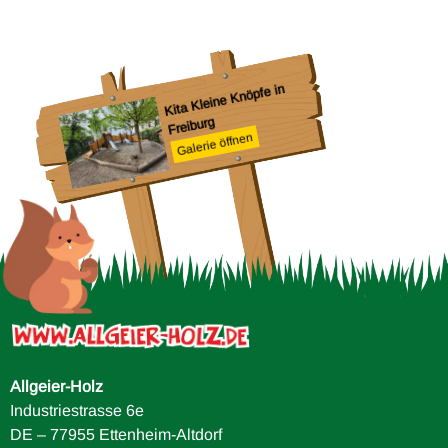
Ro
S
Kita Kleine Knöpfe in
Freiburg
Galerie öffnen
Allgeier-Holz
Industriestrasse 6e
DE – 77955 Ettenheim-Altdorf