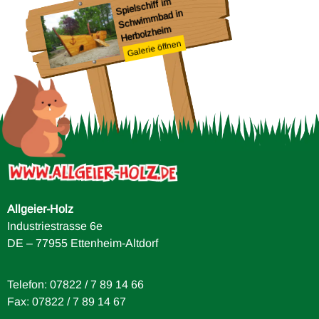
Spielschiff i
m
Schwi
m
Herbolzhei
mbad in
m
enburg
Galerie öffnen
Allgeier-Holz
Industriestrasse 6e
DE – 77955 Ettenheim-Altdorf
Telefon: 07822 / 7 89 14 66
Fax: 07822 / 7 89 14 67