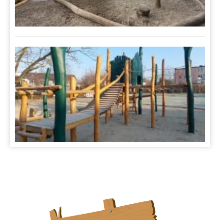
S
B
O
3.
Sp
S
mba
G