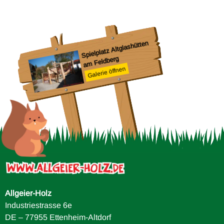
Fre
Wi
S
Spielplatz Altglashütten
a
m Feldberg
Galerie öffnen
Allgeier-Holz
Industriestrasse 6e
DE – 77955 Ettenheim-Altdorf