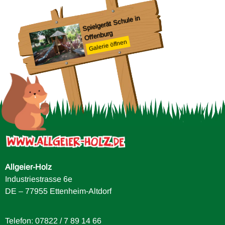
Sp
G
Spielgerät Schule in
Offenburg
Galerie öffnen
e in
Allgeier-Holz
Industriestrasse 6e
DE – 77955 Ettenheim-Altdorf
Telefon: 07822 / 7 89 14 66