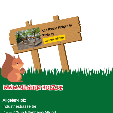
H
m
Si
Kita Kleine Knöpfe in
Freiburg
Galerie öffnen
Allgeier-Holz
Industriestrasse 6e
DE – 77955 Ettenheim-Altdorf