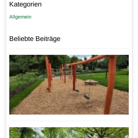
Kategorien
Allgemein
Beliebte Beiträge
R
S
S
E
4.
K
K