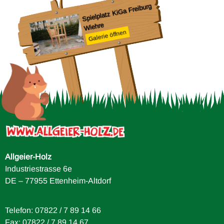
V
Spielplatz KiGa Freiburg
Wiehre
Galerie öffnen
chule
Allgeier-Holz
Industriestrasse 6e
DE – 77955 Ettenheim-Altdorf
Telefon: 07822 / 7 89 14 66
Fax: 07822 / 7 89 14 67