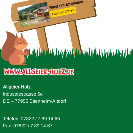
Rund um Ettenheim
Galerie öffnen
iff
Allgeier-Holz
Industriestrasse 6e
DE – 77955 Ettenheim-Altdorf
Telefon: 07822 / 7 89 14 66
Fax: 07822 / 7 89 14 67