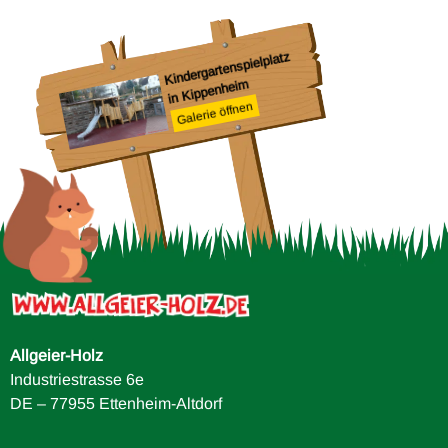
Fe
G
Kindergartenspielplatz
in Kippenhei
m
Galerie öffnen
Allgeier-Holz
Industriestrasse 6e
DE – 77955 Ettenheim-Altdorf