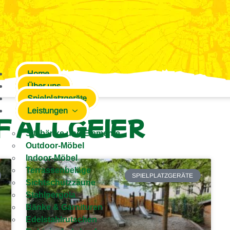
Home
Über uns
Spielplatzgeräte
Leistungen
F ALLGEIER
Sitzbänke und Elemente
Outdoor-Möbel
Indoor-Möbel
Terrassenbeläge
SPIELPLATZGERÄTE
Sichtschutzzäune
Stahlpergola
Bänke & Garnituren
Edelstahlrutschen