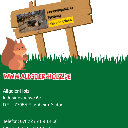
G
Kanonenplatz in
Freiburg
Galerie öffnen
Allgeier-Holz
Industriestrasse 6e
DE – 77955 Ettenheim-Altdorf
Telefon: 07822 / 7 89 14 66