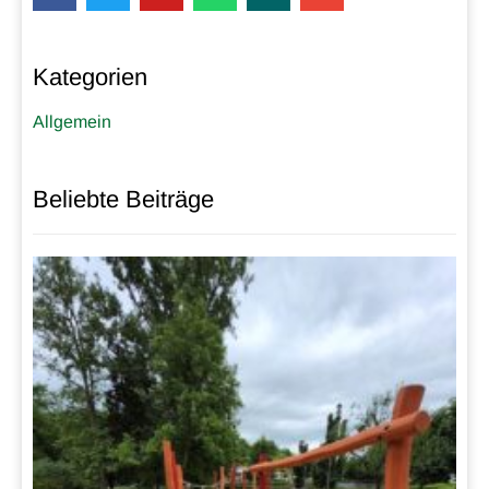
Kategorien
Allgemein
Beliebte Beiträge
R
S
S
E
4.