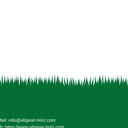
elplatz Ritterburg
lerie öffnen
ail:
info@allgeier-holz.com
: https://www.allgeier-holz.com