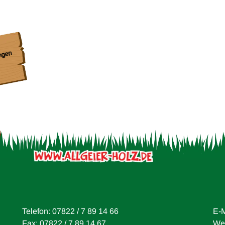
Spi
Ga
Freiburg Kita
Wiesentalstrasse
Spielplatz
ngen
Galerie öffnen
Telefon: 07822 / 7 89 14 66
E-M
Fax: 07822 / 7 89 14 67
Web