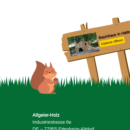
Baumhaus in Halti
Galerie öffnen
Spielgerät Schule in
Offenburg
Galerie öffnen
Allgeier-Holz
Industriestrasse 6e
DE – 77955 Ettenheim-Altdorf