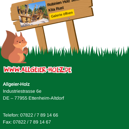
Robinien Holz Schiff
Kita Rust
Galerie öffnen
ule
Allgeier-Holz
Industriestrasse 6e
DE – 77955 Ettenheim-Altdorf
Telefon: 07822 / 7 89 14 66
Fax: 07822 / 7 89 14 67