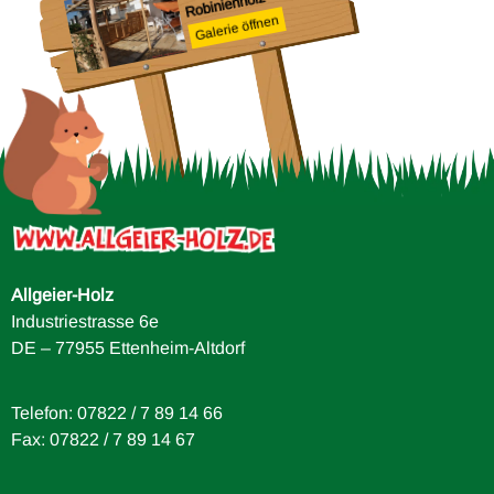
Robinienholz
Galerie öffnen
Ge
e
ei
Allgeier-Holz
Industriestrasse 6e
DE – 77955 Ettenheim-Altdorf
Telefon: 07822 / 7 89 14 66
Fax: 07822 / 7 89 14 67